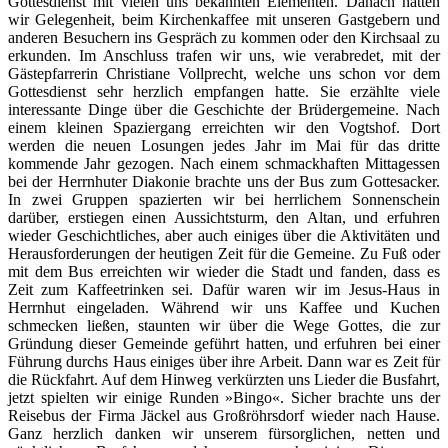
Gottesdienst mit vielen uns bekannten Elementen. Danach hatten
wir Gelegenheit, beim Kirchenkaffee mit unseren Gastgebern und
anderen Besuchern ins Gespräch zu kommen oder den Kirchsaal zu
erkunden. Im Anschluss trafen wir uns, wie verabredet, mit der
Gästepfarrerin Christiane Vollprecht, welche uns schon vor dem
Gottesdienst sehr herzlich empfangen hatte. Sie erzählte viele
interessante Dinge über die Geschichte der Brüdergemeine. Nach
einem kleinen Spaziergang erreichten wir den Vogtshof. Dort
werden die neuen Losungen jedes Jahr im Mai für das dritte
kommende Jahr gezogen. Nach einem schmackhaften Mittagessen
bei der Herrnhuter Diakonie brachte uns der Bus zum Gottesacker.
In zwei Gruppen spazierten wir bei herrlichem Sonnenschein
darüber, erstiegen einen Aussichtsturm, den Altan, und erfuhren
wieder Geschichtliches, aber auch einiges über die Aktivitäten und
Herausforderungen der heutigen Zeit für die Gemeine. Zu Fuß oder
mit dem Bus erreichten wir wieder die Stadt und fanden, dass es
Zeit zum Kaffeetrinken sei. Dafür waren wir im Jesus-Haus in
Herrnhut eingeladen. Während wir uns Kaffee und Kuchen
schmecken ließen, staunten wir über die Wege Gottes, die zur
Gründung dieser Gemeinde geführt hatten, und erfuhren bei einer
Führung durchs Haus einiges über ihre Arbeit. Dann war es Zeit für
die Rückfahrt. Auf dem Hinweg verkürzten uns Lieder die Busfahrt,
jetzt spielten wir einige Runden »Bingo«. Sicher brachte uns der
Reisebus der Firma Jäckel aus Großröhrsdorf wieder nach Hause.
Ganz herzlich danken wir unserem fürsorglichen, netten und